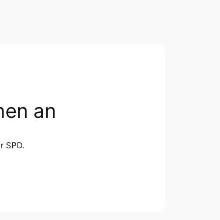
hen an
er SPD.