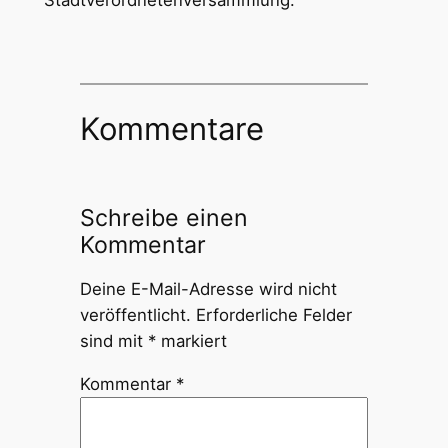
Kommentare
Schreibe einen
Kommentar
Deine E-Mail-Adresse wird nicht
veröffentlicht.
Erforderliche Felder
sind mit
*
markiert
Kommentar
*