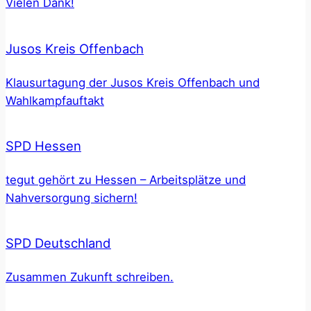
Vielen Dank!
Jusos Kreis Offenbach
Klausurtagung der Jusos Kreis Offenbach und
Wahlkampfauftakt
SPD Hessen
tegut gehört zu Hessen – Arbeitsplätze und
Nahversorgung sichern!
SPD Deutschland
Zusammen Zukunft schreiben.