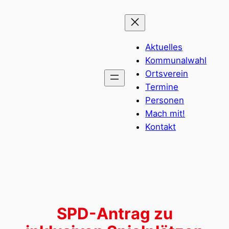
Zum
Inhalt
springen
Aktuelles
Kommunalwahl
Ortsverein
Termine
Personen
Mach mit!
Kontakt
SPD-Antrag zu