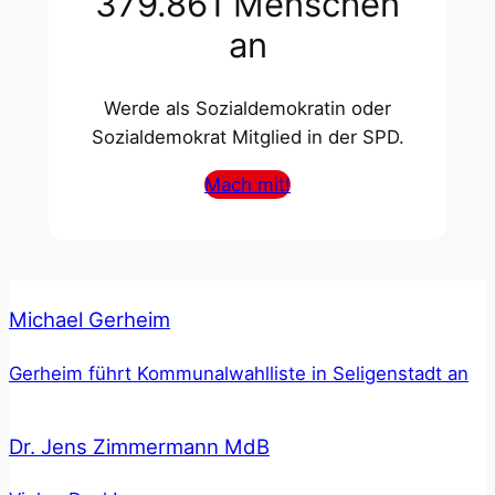
379.861 Menschen
an
Werde als Sozialdemokratin oder
Sozialdemokrat Mitglied in der SPD.
Mach mit!
Michael Gerheim
Gerheim führt Kommunalwahlliste in Seligenstadt an
Dr. Jens Zimmermann MdB