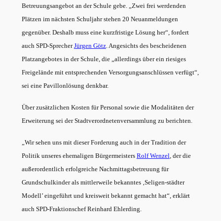
Betreuungsangebot an der Schule gebe. „Zwei frei werdenden
Plätzen im nächsten Schuljahr stehen 20 Neuanmeldungen
gegenüber. Deshalb muss eine kurzfristige Lösung her“, fordert
auch SPD-Sprecher
Jürgen Götz
. Angesichts des bescheidenen
Platzangebotes in der Schule, die „allerdings über ein riesiges
Freigelände mit entsprechenden Versorgungsanschlüssen verfügt“,
sei eine Pavillonlösung denkbar.
Über zusätzlichen Kosten für Personal sowie die Modalitäten der
Erweiterung sei der Stadtverordnetenversammlung zu berichten.
„Wir sehen uns mit dieser Forderung auch in der Tradition der
Politik unseres ehemaligen Bürgermeisters
Rolf Wenzel
, der die
außerordentlich erfolgreiche Nachmittagsbetreuung für
Grundschulkinder als mittlerweile bekanntes ‚Seligen-städter
Modell’ eingeführt und kreisweit bekannt gemacht hat“, erklärt
auch SPD-Fraktionschef Reinhard Ehlerding.