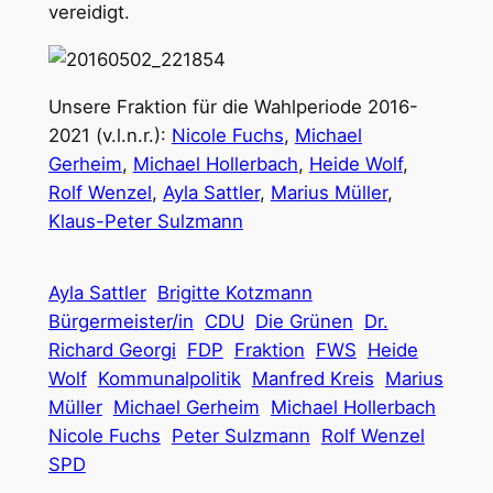
vereidigt.
Unsere Fraktion für die Wahlperiode 2016-
2021 (v.l.n.r.):
Nicole Fuchs
,
Michael
Gerheim
,
Michael Hollerbach
,
Heide Wolf
,
Rolf Wenzel
,
Ayla Sattler
,
Marius Müller
,
Klaus-Peter Sulzmann
Ayla Sattler
Brigitte Kotzmann
Bürgermeister/in
CDU
Die Grünen
Dr.
Richard Georgi
FDP
Fraktion
FWS
Heide
Wolf
Kommunalpolitik
Manfred Kreis
Marius
Müller
Michael Gerheim
Michael Hollerbach
Nicole Fuchs
Peter Sulzmann
Rolf Wenzel
SPD