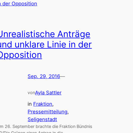
Unrealistische Anträge
und unklare Linie in der
Opposition
Sep. 29, 2016
—
Ayla Sattler
von
in
Fraktion
, 
Pressemitteilung
, 
Seligenstadt
m 26. September brachte die Fraktion Bündnis
0/Die Grünen einen Antrag in die