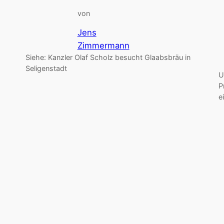
von
Jens
Zimmermann
Siehe: Kanzler Olaf Scholz besucht Glaabsbräu in
Seligenstadt
U
P
e